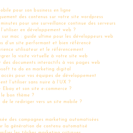
bile pour son business en ligne
uement des contenus sur votre site wordpress
 minutes pour une surveillance continue des serveurs
 l’utiliser en développement web ?
 sur mac : guide ultime pour les développeurs web
s d’un site performant et bien référencé
érience utilisateur et le référencement
grer la visite virtuelle à votre site web
er des documents interactifs à vos pages web
osoft to do en marketing digital
es accès pour vos équipes de développement
t l’utiliser sans nuire à l’UX ?
e Ebay et son site e-commerce ?
 le bon thème ?
e de le rediriger vers un site mobile ?
lisée des campagnes marketing automatisées
our la génération de contenu automatisé
nifier les tâches marketing critiques