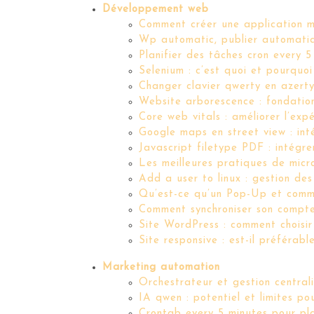
Développement web
Comment créer une application mo
Wp automatic, publier automatiq
Planifier des tâches cron every 5
Selenium : c’est quoi et pourquoi
Changer clavier qwerty en azerty
Website arborescence : fondation
Core web vitals : améliorer l’exp
Google maps en street view : inté
Javascript filetype PDF : intégr
Les meilleures pratiques de micr
Add a user to linux : gestion d
Qu’est-ce qu’un Pop-Up et commen
Comment synchroniser son compt
Site WordPress : comment choisir
Site responsive : est-il préférabl
Marketing automation
Orchestrateur et gestion centra
IA qwen : potentiel et limites p
Crontab every 5 minutes pour pla