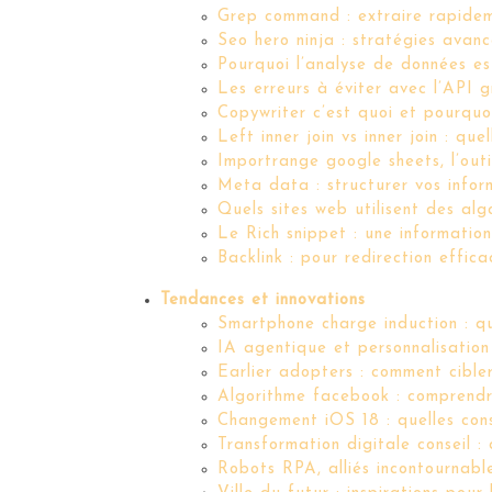
Grep command : extraire rapidem
Seo hero ninja : stratégies avan
Pourquoi l’analyse de données es
Les erreurs à éviter avec l’API
Copywriter c’est quoi et pourquo
Left inner join vs inner join : q
Importrange google sheets, l’out
Meta data : structurer vos infor
Quels sites web utilisent des al
Le Rich snippet : une information
Backlink : pour redirection effica
Tendances et innovations
Smartphone charge induction : qu
IA agentique et personnalisation
Earlier adopters : comment cibler
Algorithme facebook : comprendr
Changement iOS 18 : quelles con
Transformation digitale conseil 
Robots RPA, alliés incontournable