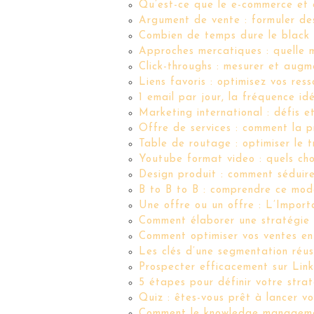
Qu’est-ce que le e-commerce et 
Argument de vente : formuler de
Combien de temps dure le black 
Approches mercatiques : quelle m
Click-throughs : mesurer et augm
Liens favoris : optimisez vos res
1 email par jour, la fréquence id
Marketing international : défis e
Offre de services : comment la p
Table de routage : optimiser le t
Youtube format video : quels cho
Design produit : comment séduire
B to B to B : comprendre ce modè
Une offre ou un offre : L’Import
Comment élaborer une stratégie m
Comment optimiser vos ventes en
Les clés d’une segmentation réus
Prospecter efficacement sur Link
5 étapes pour définir votre stra
Quiz : êtes-vous prêt à lancer v
Comment le knowledge management