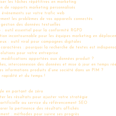
ser les tâches répétitives en marketing
on de rapports marketing personnalisés
s événements sur votre trafic web
ment les problèmes de vos appareils connectés
a gestion des données textuelles
 : outil essentiel pour la conformité RGPD
ution incontournable pour les équipes marketing en déplace
eux : outil viral pour campagnes digitales
caractères : pourquoi la recherche de textes est indispens
solutions pour votre entreprise
s modifications apportées aux données produit ?
es, interconnexion des données et mise à jour en temps rée
 les informations produits d’une société dans un PIM ?
 rapidité et du temps !
le en partant de zéro
r les résultats pour ajuster votre stratégie
 artificielle au service du référencement SEO
orer la pertinence des résultats affichés
ement : méthodes pour suivre ses progrès