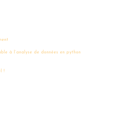
ment
able à l’analyse de données en python
l !