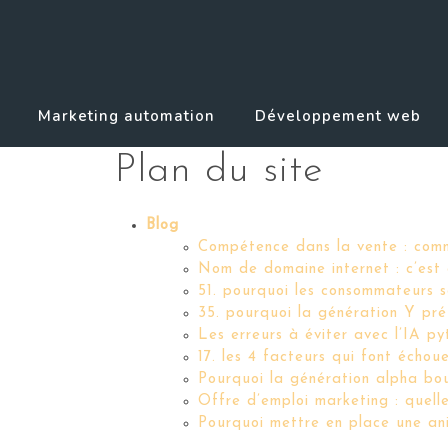
Marketing automation
Développement web
Plan du site
Blog
Compétence dans la vente : comme
Nom de domaine internet : c’est 
51. pourquoi les consommateurs s
35. pourquoi la génération Y préf
Les erreurs à éviter avec l’IA 
17. les 4 facteurs qui font écho
Pourquoi la génération alpha bou
Offre d’emploi marketing : quell
Pourquoi mettre en place une an