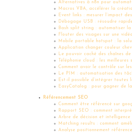
Alternatives à n8n pour automati
Macros VBA, accélérer la créati
Event links : mesurer l’impact de
Débogage USB : résoudre rapide
Bash split string : automatiser l
Flouter des visages sur une vidéo
Mobile portable hotspot : la sol
Application changer couleur chev
Le pouvoir caché des chaînes de 
Téléphonie cloud : les meilleures 
Comment avoir le contrôle sur le
Le PIM : automatisation des tâch
Est-il possible d’intégrer toutes
EasyCatalog : pour gagner de la
Référencement SEO
Comment être référencé sur goog
Rapport SEO : comment interpréte
Arbre de décision et intelligence
Matching results : comment améli
Analyse positionnement référenc