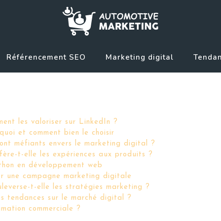
Référencement SEO
Marketing digital
Tendan
nt les valoriser sur LinkedIn ?
quoi et comment bien le choisir
ont méfiants envers le marketing digital ?
ère-t-elle les expériences aux produits ?
python en développement web
uer une campagne marketing digitale
leverse-t-elle les stratégies marketing ?
es tendances sur le marché digital ?
imation commerciale ?