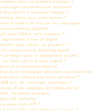
comment réussir sa première boutique ?
s messages percutants pour convaincre
friday dans le e-commerce français ?
éthode choisir pour votre secteur ?
enter le nombre de clics sur vos campagnes
sources marketing digitales
éale pour fidéliser votre audience ?
t opportunités à l’ère du digital
résenter pour séduire vos prospects ?
rafic réseau pour le marketing digital
ix privilégier pour un engagement optimal
 vos clients dès le premier regard ?
le pour le marketing industriel
ance de la terminologie dans votre communication
ulticanal efficace pour votre entreprise ?
 B2B avec des stratégies numériques ?
sie lors d’une campagne de mailing postal
edIn : les bonnes pratiques
tégie web marketing
os propres tests A/B ?
 peut aider votre entreprise à réussir ?