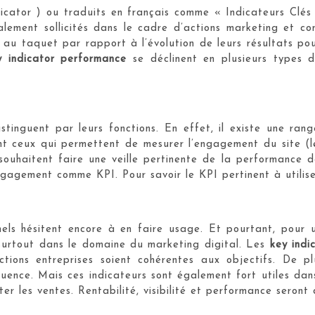
icator ) ou traduits en français comme « Indicateurs Clé
ralement sollicités dans le cadre d’actions marketing et co
e au taquet par rapport à l’évolution de leurs résultats p
y indicator performance
se déclinent en plusieurs types d
stinguent par leurs fonctions. En effet, il existe une ra
ont ceux qui permettent de mesurer l’engagement du site (le
uhaitent faire une veille pertinente de la performance de
gagement comme KPI. Pour savoir le KPI pertinent à utiliser
onnels hésitent encore à en faire usage. Et pourtant, pour
, surtout dans le domaine du marketing digital. Les
key indi
ions entreprises soient cohérentes aux objectifs. De p
nce. Mais ces indicateurs sont également fort utiles dans 
er les ventes. Rentabilité, visibilité et performance seront