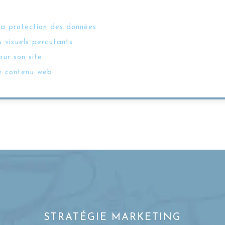
la protection des données
 visuels percutants
ur son site
e contenu web
STRATÉGIE MARKETING