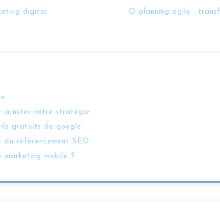
eting digital
O planning agile : trans
ro
 ajuster votre stratégie
tils gratuits de google
vice du référencement SEO
e marketing mobile ?