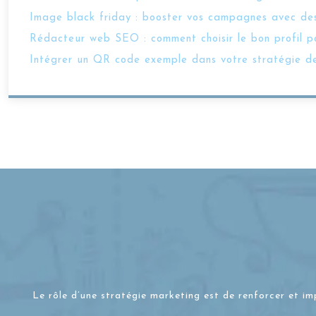
Image black friday : booster vos campagnes avec des
Rédacteur web SEO : comment choisir le bon profil po
Intégrer un QR code exemple dans votre stratégie d
Le rôle d’une stratégie marketing est de renforcer et im