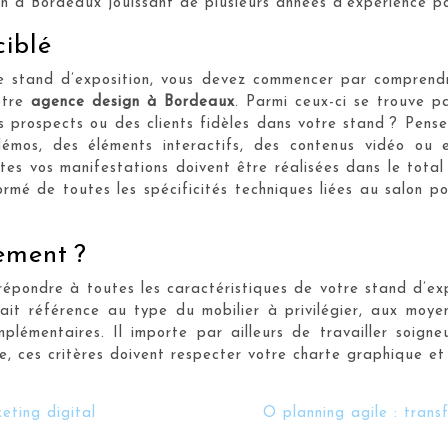
 à Bordeaux jouissant de plusieurs années d’expérience pou
ciblé
 stand d’exposition, vous devez commencer par comprendre
otre
agence design à Bordeaux
. Parmi ceux-ci se trouve p
s prospects ou des clients fidèles dans votre stand ? Pense
émos, des éléments interactifs, des contenus vidéo ou 
utes vos manifestations doivent être réalisées dans le total
nformé de toutes les spécificités techniques liées au salon
ement ?
épondre à toutes les caractéristiques de votre stand d’expos
fait référence au type du mobilier à privilégier, aux moye
lémentaires. Il importe par ailleurs de travailler soigne
se, ces critères doivent respecter votre charte graphique et
eting digital
O planning agile : trans