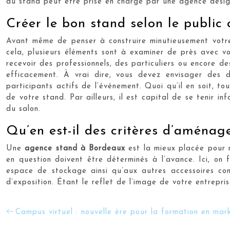
du stand peut être prise en charge par une agence design
Créer le bon stand selon le public 
Avant même de penser à construire minutieusement votre
cela, plusieurs éléments sont à examiner de près avec v
recevoir des professionnels, des particuliers ou encore de
efficacement. À vrai dire, vous devez envisager des d
participants actifs de l’événement. Quoi qu’il en soit, to
de votre stand. Par ailleurs, il est capital de se tenir i
du salon.
Qu’en est-il des critères d’aménag
Une
agence stand à Bordeaux
est la mieux placée pour r
en question doivent être déterminés à l’avance. Ici, on 
espace de stockage ainsi qu’aux autres accessoires comp
d’exposition. Étant le reflet de l’image de votre entrepri
Campus virtuel : nouvelle ère pour la formation en mark