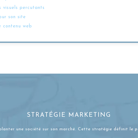
 visuels percutants
ur son site
e contenu web
STRATÉGIE MARKETING
planter une société sur son marché. Cette stratégie définit le 