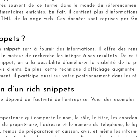
rès souvent de ce terme dans le monde du référencement 
émentaires enrichies. En fait, il contient plus d’informati
 HTML de la page web. Ces données sont reprises par Go
ippets ?
h snippet
sert à fournir des informations. Il offre des re
 le moteur de recherche les intègre à ses résultats. De ce f
ippet, on a la possibilité d’améliorer la visibilité de la
vis clients. En plus, cette technique d’affichage augmente 
ment, il participe aussi sur votre positionnement dans les r
on d’un rich snippets
ge dépend de l’activité de l’entreprise. Voici des exemples 
importante qui comporte le nom, le rôle, le titre, les coordon
m du propriétaire, l’adresse et le numéro du téléphone, le lo
t, temps de préparation et cuisson, avis, et même les informa