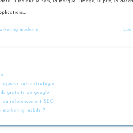
nte. Il indique le nom, la marque, l’image, le prix, la descri
applications…
marketing moderne
Les 
ro
 ajuster votre stratégie
tils gratuits de google
vice du référencement SEO
e marketing mobile ?