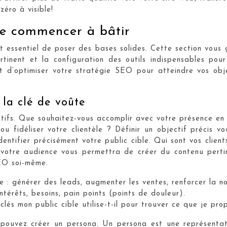
éro à visible!
de commencer à bâtir
t essentiel de poser des bases solides. Cette section vous gu
rtinent et la configuration des outils indispensables pou
 et d’optimiser votre stratégie SEO pour atteindre vos obj
: la clé de voûte
ctifs. Que souhaitez-vous accomplir avec votre présence en 
ou fidéliser votre clientèle ? Définir un objectif précis 
entifier précisément votre public cible. Qui sont vos clients
otre audience vous permettra de créer du contenu pertin
SEO soi-même.
ne : générer des leads, augmenter les ventes, renforcer la no
ntérêts, besoins, pain points (points de douleur).
clés mon public cible utilise-t-il pour trouver ce que je pro
us pouvez créer un persona. Un persona est une représentat