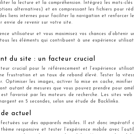
liter la lecture et la compréhension. Intégrez les mots-clés
tions alternatives) et en compressant les fichiers pour réd
z des liens internes pour faciliter la navigation et renforcer
r envie de revenir sur votre site.
ience utilisateur et vous maximisez vos chances d’obtenir 
 tous les éléments qui contribuent à une expérience utilis
t du site : un facteur crucial
ur crucial pour le référencement et l’expérience utilisat
une frustration et un taux de rebond élevé. Tester la vi
er. Optimiser les images, activer la mise en cache, minifier
sont autant de mesures que vous pouvez prendre pour améli
t est favorisé par les moteurs de recherche. Les sites w
hargent en 5 secondes, selon une étude de Backlinko.
nde actuel
fectuées sur des appareils mobiles. Il est donc impératif 
un thème responsive et tester l’expérience mobile avec l’ou