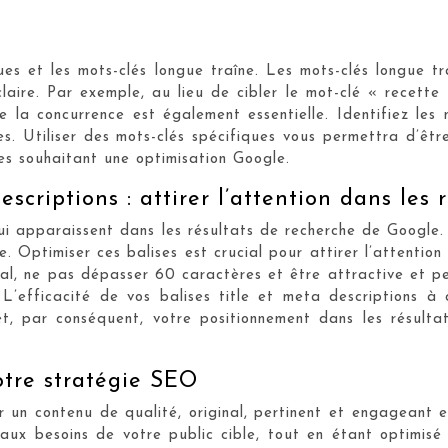
ques et les mots-clés longue traîne. Les mots-clés longue t
claire. Par exemple, au lieu de cibler le mot-clé « recett
 la concurrence est également essentielle. Identifiez les 
es. Utiliser des mots-clés spécifiques vous permettra d’êtr
es souhaitant une optimisation Google.
escriptions : attirer l’attention dans les 
qui apparaissent dans les résultats de recherche de Google.
Optimiser ces balises est crucial pour attirer l’attention de
pal, ne pas dépasser 60 caractères et être attractive et pe
’efficacité de vos balises title et meta descriptions à c
t, par conséquent, votre positionnement dans les résulta
otre stratégie SEO
n contenu de qualité, original, pertinent et engageant est 
aux besoins de votre public cible, tout en étant optimisé