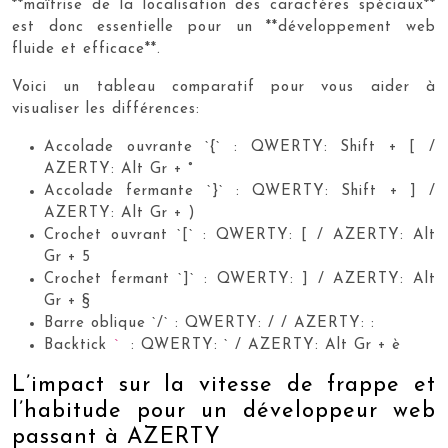
**maîtrise de la localisation des caractères spéciaux**
est donc essentielle pour un **développement web
fluide et efficace**.
Voici un tableau comparatif pour vous aider à
visualiser les différences:
Accolade ouvrante `{` : QWERTY: Shift + [ /
AZERTY: Alt Gr + °
Accolade fermante `}` : QWERTY: Shift + ] /
AZERTY: Alt Gr + )
Crochet ouvrant `[` : QWERTY: [ / AZERTY: Alt
Gr + 5
Crochet fermant `]` : QWERTY: ] / AZERTY: Alt
Gr + §
Barre oblique `/` : QWERTY: / / AZERTY: :
`
Backtick
: QWERTY: ` / AZERTY: Alt Gr + è
L’impact sur la vitesse de frappe et
l’habitude pour un développeur web
passant à AZERTY