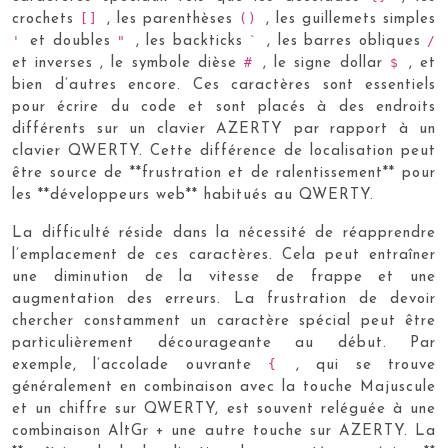
[]
()
crochets
, les parenthèses
, les guillemets simples
'
"
`
/
et doubles
, les backticks
, les barres obliques
#
$
et inverses
, le symbole dièse
, le signe dollar
, et
bien d’autres encore. Ces caractères sont essentiels
pour écrire du code et sont placés à des endroits
différents sur un clavier AZERTY par rapport à un
clavier QWERTY. Cette différence de localisation peut
être source de **frustration et de ralentissement** pour
les **développeurs web** habitués au QWERTY.
La difficulté réside dans la nécessité de réapprendre
l’emplacement de ces caractères. Cela peut entraîner
une diminution de la vitesse de frappe et une
augmentation des erreurs. La frustration de devoir
chercher constamment un caractère spécial peut être
particulièrement décourageante au début. Par
{
exemple, l’accolade ouvrante
, qui se trouve
généralement en combinaison avec la touche Majuscule
et un chiffre sur QWERTY, est souvent reléguée à une
combinaison AltGr + une autre touche sur AZERTY. La