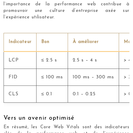
l’importance de la performance web contribue à
promouvoir une culture d’entreprise axée sur
l’expérience utilisateur.
Indicateur
Bon
À améliorer
Mau
LCP
≤ 2.5 s
2.5 s – 4 s
> 4
FID
≤ 100 ms
100 ms – 300 ms
> 3
CLS
≤ 0.1
0.1 – 0.25
> 0
Vers un avenir optimisé
En résumé, les Core Web Vitals sont des indicateurs