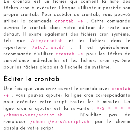
Le crontab est un fichier qui contient la liste des
tâches cron à exécuter. Chaque utilisateur possède son
propre crontab. Pour accéder au crontab, vous pouvez
crontab -e
utiliser la commande
. Cette commande
ouvrira le crontab dans votre éditeur de texte par
défaut. Il existe également des fichiers cron système,
/etc/crontab
tels que
et les fichiers dans le
/etc/cron.d/
répertoire
. Il est généralement
crontab -e
recommandé d’utiliser
pour les tâches de
surveillance individuelles et les fichiers cron système
pour les tâches globales à l’échelle du système.
Éditer le crontab
crontab
Une fois que vous avez ouvert le crontab avec
-e
, vous pouvez ajouter la ligne cron correspondante
pour exécuter votre script toutes les 5 minutes. La
*/5 * * * *
ligne cron à ajouter est la suivante :
/chemin/vers/script.sh
. N’oubliez pas de
/chemin/vers/script.sh
remplacer
par le chemin
absolu de votre script.