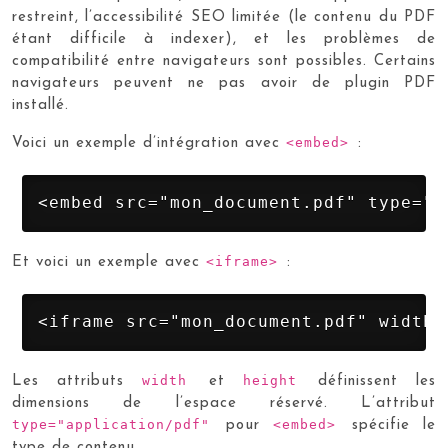
restreint, l’accessibilité SEO limitée (le contenu du PDF
étant difficile à indexer), et les problèmes de
compatibilité entre navigateurs sont possibles. Certains
navigateurs peuvent ne pas avoir de plugin PDF
installé.
<embed>
Voici un exemple d’intégration avec
:
<embed src="mon_document.pdf" type="a
<iframe>
Et voici un exemple avec
:
<iframe src="mon_document.pdf" width=
width
height
Les attributs
et
définissent les
dimensions de l’espace réservé. L’attribut
type="application/pdf"
<embed>
pour
spécifie le
type de contenu.